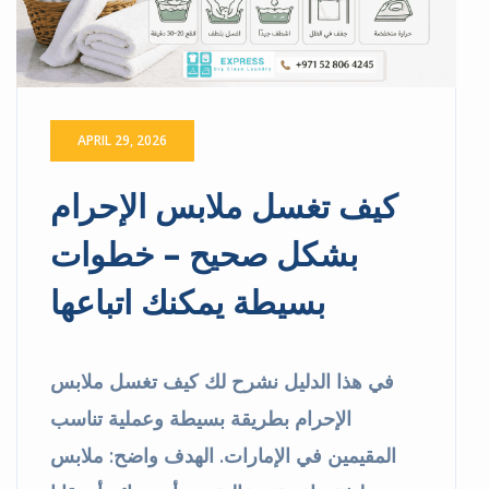
APRIL 29, 2026
×
كيف تغسل ملابس الإحرام
Free Pickup & Delivery |
بشكل صحيح – خطوات
15% OFF Laundry Service
بسيطة يمكنك اتباعها
in Dubai
Book Your
Order
في هذا الدليل نشرح لك كيف تغسل ملابس
Now
, We are
providing.
الإحرام بطريقة بسيطة وعملية تناسب
Free Pickup &
Delivery
المقيمين في الإمارات. الهدف واضح: ملابس
Express Dry Clean Laundry
Same Day
Service in Dubai