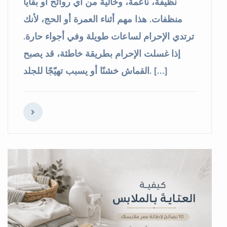
نظيفة، ناعمة، وخالية من أي روائح أو بقايا
Laundry Available
(Express Service)
منظفات. هذا مهم أثناء العمرة أو الحج، لأنك
Affordable Prices
+ 15% Discount
ترتدي الإحرام لساعات طويلة وفي أجواء حارة.
Call or WhatsApp Now:
+971528064245
إذا غسلت الإحرام بطريقة خاطئة، قد يصبح
القماش خشنًا أو يسبب تهيّجًا للجلد. […]