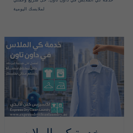
لملابسك اليومية
خدمة كي الملابس