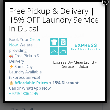
لا يتأكدون من وجود خدمة سريعة
×
يرسلون أقمشة خاصة بدون ملاحظات
Free Pickup & Delivery |
إذا كنت غير متأكد، ابدأ بطلب صغير للتجربة.
15% OFF Laundry Service
الفرق بين الكي المنزلي والكي الاحترافي
in Dubai
الكي الاحترافي:
Book Your
Order
Now
, We are
بدون مجهود بدني
providing.
معدات أفضل
Free Pickup &
Delivery
نتيجة متساوية ودقيقة
Express Dry Clean Laundry
Same Day
Service in Dubai
الكي المنزلي:
Laundry Available
(Express Service)
تكلفة مباشرة أقل
Affordable Prices
+ 15% Discount
Call or WhatsApp Now:
تحكم كامل
+971528064245
يستهلك وقتًا وجهدًا