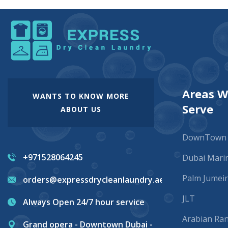
Areas 
WANTS TO KNOW MORE
Serve
ABOUT US
DownTown
+971528064245
Dubai Mari
Palm Jumei
orders@expressdrycleanlaundry.ae
JLT
Always Open 24/7 hour service
Arabian Ra
Grand opera - Downtown Dubai -