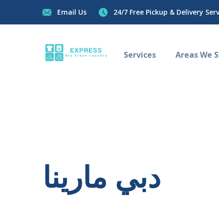
Email Us
24/7 Free Pickup & Delivery Servi
Services
Areas We Se
دبي مارينا