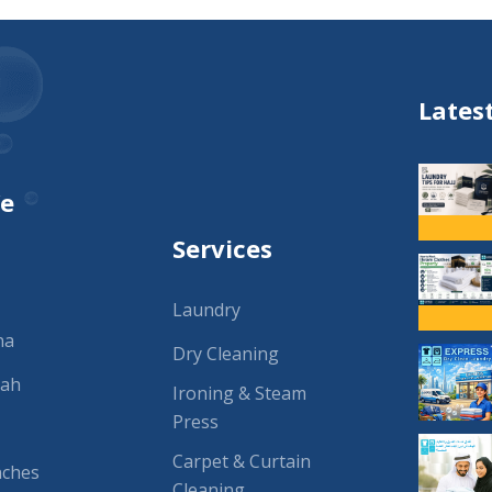
Lates
We
Services
Laundry
na
Dry Cleaning
rah
Ironing & Steam
Press
Carpet & Curtain
nches
Cleaning