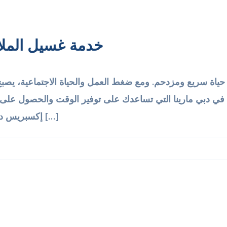
خدمة غسيل الملا
 حياة سريع ومزدحم. ومع ضغط العمل والحياة الاجتماعية، يص
بس في دبي مارينا التي تساعدك على توفير الوقت والحصول على
إكسبريس دراي كلين لاندرِي، نهتم بملابسك من الاستلام […]