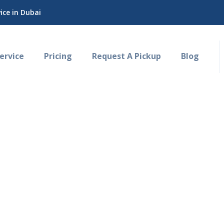
ce in Dubai
rvice
Pricing
Request A Pickup
Blog