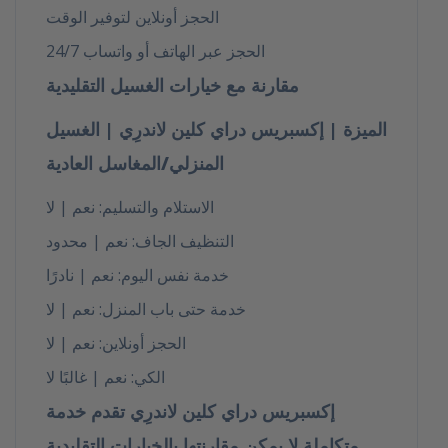
الحجز أونلاين لتوفير الوقت
×
الحجز عبر الهاتف أو واتساب 24/7
Free Pickup & Delivery |
مقارنة مع خيارات الغسيل التقليدية
15% OFF Laundry Service
الميزة | إكسبريس دراي كلين لاندرِي | الغسيل
in Dubai
المنزلي/المغاسل العادية
Book Your
Order
الاستلام والتسليم: نعم | لا
Now
, We are
providing.
التنظيف الجاف: نعم | محدود
Free Pickup &
خدمة نفس اليوم: نعم | نادرًا
Delivery
Express Dry Clean Laundry
Same Day
Service in Dubai
خدمة حتى باب المنزل: نعم | لا
Laundry Available
الحجز أونلاين: نعم | لا
(Express Service)
Affordable Prices
+ 15% Discount
الكي: نعم | غالبًا لا
Call or WhatsApp Now:
إكسبريس دراي كلين لاندرِي تقدم خدمة
+971528064245
متكاملة لا يمكن مقارنتها بالخيارات التقليدية.