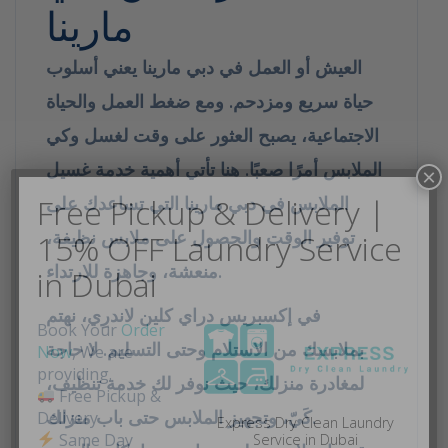
مارينا
العيش أو العمل في
دبي مارينا
يعني أسلوب
حياة سريع ومزدحم. ومع ضغط العمل والحياة
الاجتماعية، يصبح العثور على وقت لغسل وكي
الملابس أمرًا صعبًا. هنا تأتي أهمية
خدمة غسيل
الملابس في دبي مارينا
التي تساعدك على
توفير الوقت والحصول على ملابس نظيفة،
منعشة، وجاهزة للارتداء.
في
إكسبريس دراي كلين لاندرِي
، نهتم
بملابسك من الاستلام وحتى التسليم. لا حاجة
لمغادرة منزلك، حيث نوفر لك خدمة تنظيف،
كَيّ، وتجهيز الملابس حتى باب منزلك.