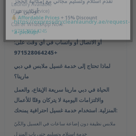
نقدم
استلام وتسليم مجاني
مع إمكانية الحجز
أونلاين عبر:
https://expressdrycleanlaundry.ae/request-
a-pickup/
أو الاتصال أو واتساب في أي وقت على:
+971528064245
لماذا تحتاج إلى خدمة غسيل ملابس في دبي
مارينا؟
الحياة في دبي مارينا سريعة الإيقاع، والعمل
والالتزامات اليومية لا يتركان وقتًا للأعمال
المنزلية. استخدام خدمة غسيل احترافية يمنحك:
ملابس نظيفة دون إضاعة ساعات في الغسيل والكَيّ
خدمة استلام وتسليم حتى باب المنزل